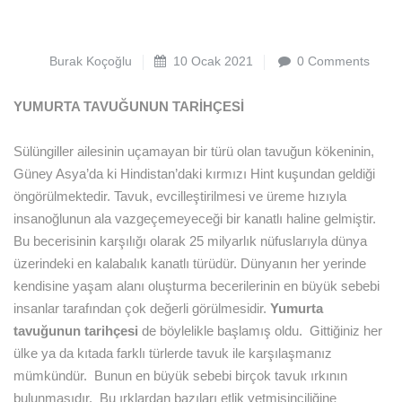
Burak Koçoğlu
10 Ocak 2021
0 Comments
YUMURTA TAVUĞUNUN TARİHÇESİ
Sülüngiller ailesinin uçamayan bir türü olan tavuğun kökeninin,
Güney Asya’da ki Hindistan’daki kırmızı Hint kuşundan geldiği
öngörülmektedir. Tavuk, evcilleştirilmesi ve üreme hızıyla
insanoğlunun ala vazgeçemeyeceği bir kanatlı haline gelmiştir.
Bu becerisinin karşılığı olarak 25 milyarlık nüfuslarıyla dünya
üzerindeki en kalabalık kanatlı türüdür. Dünyanın her yerinde
kendisine yaşam alanı oluşturma becerilerinin en büyük sebebi
insanlar tarafından çok değerli görülmesidir.
Yumurta
tavuğunun tarihçesi
de böylelikle başlamış oldu. Gittiğiniz her
ülke ya da kıtada farklı türlerde tavuk ile karşılaşmanız
mümkündür. Bunun en büyük sebebi birçok tavuk ırkının
bulunmasıdır. Bu ırklardan bazıları etlik yetmişinciliğine