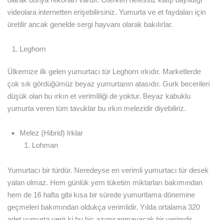
videolara internetten erişebilirsiniz. Yumurta ve et faydaları için
üretilir ancak genelde sergi hayvanı olarak bakılırlar.
Leghorn
Ülkemize ilk gelen yumurtacı tür Leghorn ırkıdır. Marketlerde
çok sık gördüğümüz beyaz yumurtanın atasıdır. Gurk becerileri
düşük olan bu ırkın et verimliliği de yoktur. Beyaz kabuklu
yumurta veren tüm tavuklar bu ırkın melezidir diyebiliriz.
Melez (Hibrid) Irklar
Lohman
Yumurtacı bir türdür. Neredeyse en verimli yumurtacı tür desek
yalan olmaz. Hem günlük yem tüketim miktarları bakımından
hem de 16 hafta gibi kısa bir sürede yumurtlama dönemine
geçmeleri bakımından oldukça verimlidir. Yılda ortalama 320
adet yumurta verir ki bu hiç azımsanmayacak bir verimdir.