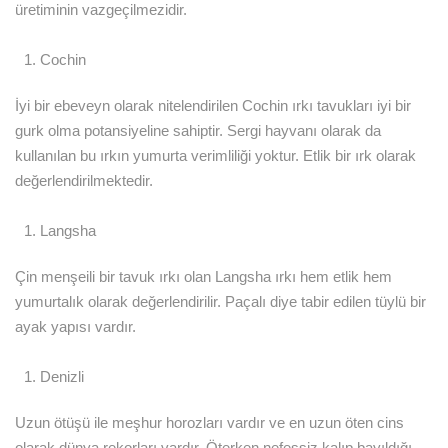
üretiminin vazgeçilmezidir.
Cochin
İyi bir ebeveyn olarak nitelendirilen Cochin ırkı tavukları iyi bir
gurk olma potansiyeline sahiptir. Sergi hayvanı olarak da
kullanılan bu ırkın yumurta verimliliği yoktur. Etlik bir ırk olarak
değerlendirilmektedir.
Langsha
Çin menşeili bir tavuk ırkı olan Langsha ırkı hem etlik hem
yumurtalık olarak değerlendirilir. Paçalı diye tabir edilen tüylü bir
ayak yapısı vardır.
Denizli
Uzun ötüşü ile meşhur horozları vardır ve en uzun öten cins
olarak dünya rekorları vardır. Öterken nefessiz kalıp bayıldığı