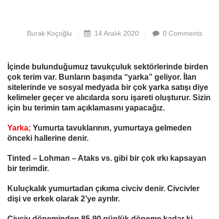
Burak Koçoğlu
14 Aralık 2020
0 Comments
İçinde bulunduğumuz tavukçuluk sektörlerinde birden
çok terim var. Bunların başında “yarka” geliyor. İlan
sitelerinde ve sosyal medyada bir çok yarka satışı diye
kelimeler geçer ve alıcılarda soru işareti oluşturur. Sizin
için bu terimin tam açıklamasını yapacağız.
Yarka;
Yumurta tavuklarının, yumurtaya gelmeden
önceki hallerine denir.
Tinted – Lohman – Ataks vs. gibi bir çok ırkı kapsayan
bir terimdir.
Kuluçkalık yumurtadan çıkıma civciv denir. Civcivler
dişi ve erkek olarak 2’ye ayrılır.
Civciv döneminden 85-90 günlük döneme kadar ki